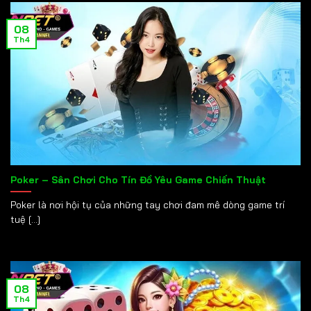
08
Th4
Poker – Sân Chơi Cho Tín Đồ Yêu Game Chiến Thuật
Poker là nơi hội tụ của những tay chơi đam mê dòng game trí
tuệ [...]
08
Th4