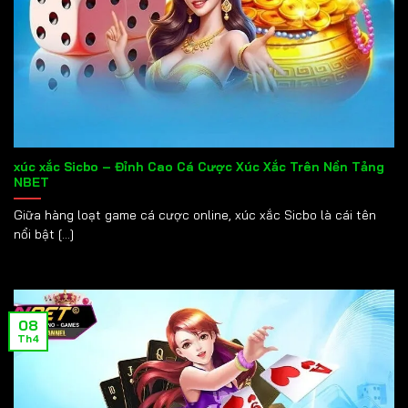
xúc xắc Sicbo – Đỉnh Cao Cá Cược Xúc Xắc Trên Nền Tảng
NBET
Giữa hàng loạt game cá cược online, xúc xắc Sicbo là cái tên
nổi bật [...]
08
Th4