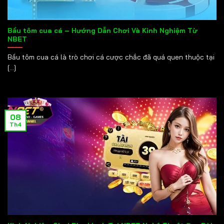
Bầu tôm cua cá – Hướng Dẫn Chơi Và Kinh Nghiệm Từ
NBET
Bầu tôm cua cá là trò chơi cá cược chắc đã quá quen thuộc tại
[...]
08
Th4