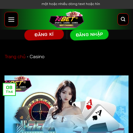
Bỏ
một hoặc nhiều dòng text hoặc hình ảnh
qua
nội
dung
ĐĂNG NHẬP
ĐĂNG KÍ
Trang chủ
-
Casino
08
Th4