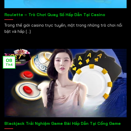
Roulette – Trò Chơi Quay Số Hấp Dẫn Tại Casino
Trong thế giới casino trực tuyến, một trong những trò chơi nổi
bật và hấp [...]
08
Th4
Blackjack Trải Nghiệm Game Bài Hấp Dẫn Tại Cổng Game