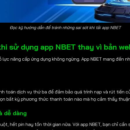
Đọc kỹ hướng dẫn để tránh những sai sót khi tải app NBET
 khi sử dụng app NBET thay vì bản we
ôn nỗ lực nâng cấp ứng dụng không ngừng. App NBET mang đến n
nh toán dịch vụ thứ ba để đảm bảo quá trình nạp và rút tiền c
chọn bất kỳ phương thức thanh toán nào mà họ cảm thấy thuận
à dễ dàng
uột, hết pin hay tốn thời gian nữa. Với app NBET, bạn chỉ cần