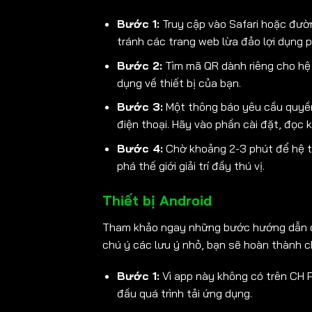
Bước 1:
Truy cập vào Safari hoặc đườn
tránh các trang web lừa đảo lợi dụng
Bước 2:
Tìm mã QR dành riêng cho hệ 
dụng về thiết bị của bạn.
Bước 3:
Một thông báo yêu cầu quyền 
điện thoại. Hãy vào phần cài đặt, đọc 
Bước 4:
Chờ khoảng 2-3 phút để hệ th
phá thế giới giải trí đầy thú vị.
Thiết bị Android
Tham khảo ngay những bước hướng dẫn dàn
chú ý các lưu ý nhỏ, bạn sẽ hoàn thành ch
Bước 1:
Vì app này không có trên CH Pl
đầu quá trình tải ứng dụng.