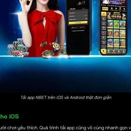
Tải app NBET trên iOS và Android thật đơn giản
cho iOS
ời chơi yêu thích. Quá trình tải app cũng vô cùng nhanh gọn v