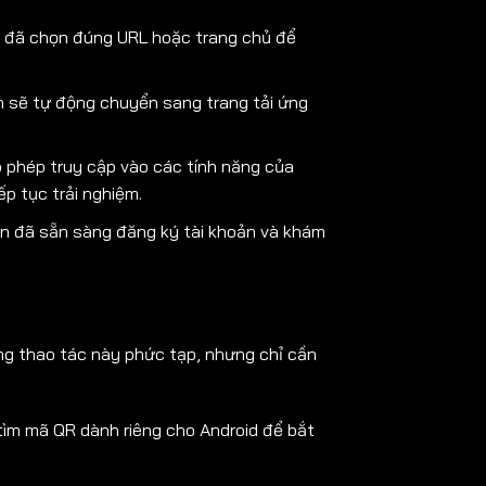
ạn đã chọn đúng URL hoặc trang chủ để
h sẽ tự động chuyển sang trang tải ứng
 phép truy cập vào các tính năng của
p tục trải nghiệm.
ạn đã sẵn sàng đăng ký tài khoản và khám
ng thao tác này phức tạp, nhưng chỉ cần
 tìm mã QR dành riêng cho Android để bắt