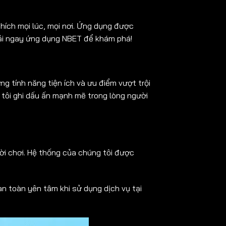
thích mọi lúc, mọi nơi. Ứng dụng được
tải ngay ứng dụng NBET để khám phá!
g tính năng tiện ích và ưu điểm vượt trội
ôi ghi dấu ấn mạnh mẽ trong lòng người
ời chơi. Hệ thống của chúng tôi được
n toàn yên tâm khi sử dụng dịch vụ tại