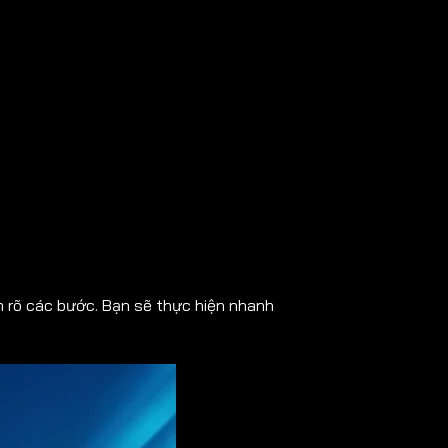
m rõ các bước. Bạn sẽ thực hiện nhanh