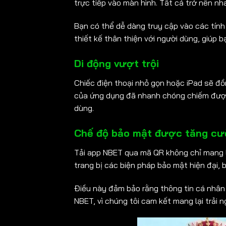
trực tiếp vào màn hình. Tất cả trở nên nh
Bạn có thể dễ dàng truy cập vào các tính
thiết kế thân thiện với người dùng, giúp
Di động vượt trội
Chiếc điện thoại nhỏ gọn hoặc iPad sẽ đồ
của ứng dụng đã nhanh chóng chiếm được
dùng.
Chế độ bảo mật được tăng cư
Tải app NBET qua mã QR không chỉ mang lạ
trang bị các biện pháp bảo mật hiện đại,
Điều này đảm bảo rằng thông tin cá nhân 
NBET, vì chúng tôi cam kết mang lại trải 