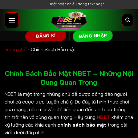
Bỏ
một hoặc nhiều dòng text hoặc hình ảnh
qua
nội
dung
ĐĂNG NHẬP
ĐĂNG KÍ
Trang chủ
-
Chính Sách Bảo mật
Chính Sách Bảo Mật NBET – Những Nội
Dung Quan Trọng
NBET là một trong những chủ đề được đông đảo người
chơi cá cược trực tuyến chú ý. Do đây là hình thức chơi
qua mạng, nên mọi vấn đề liên quan đến an toàn thông
tin trở nên vô cùng quan trọng. Hãy cùng
NBET
khám phá
kỹ lưỡng các khía cạnh
chính sách bảo mật
trong bài
viết dưới đây nhé!