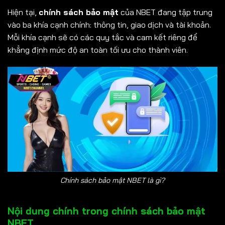
Hiện tại,
chính sách bảo mật
của NBET đang tập trung
vào ba khía cạnh chính: thông tin, giao dịch và tài khoản.
Mỗi khía cạnh sẽ có các quy tắc và cam kết riêng để
khẳng định mức độ an toàn tối ưu cho thành viên.
Chính sách bảo mật NBET là gì?
Nội dung chính trong chính sách bảo mật
NBET