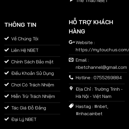
Thể Thao NBET
HỖ TRỢ KHÁCH
THÔNG TIN
HÀNG
Về Chúng Tôi
Website :
https://mytouch.us.com
Liên Hệ NBET
Email :
Chính Sách Bảo mật
nbetchannel@gmail.com
Điều Khoản Sử Dụng
Hotline : 0755269884
Chơi Có Trách Nhiệm
Địa Chỉ : Trường Trinh -
Hà Nội - Việt Nam
Miễn Trừ Trách Nhiệm
Hastag : #nbet,
Tác Giá Đỗ Đảng
#nhacainbet
Đại Lý NBET