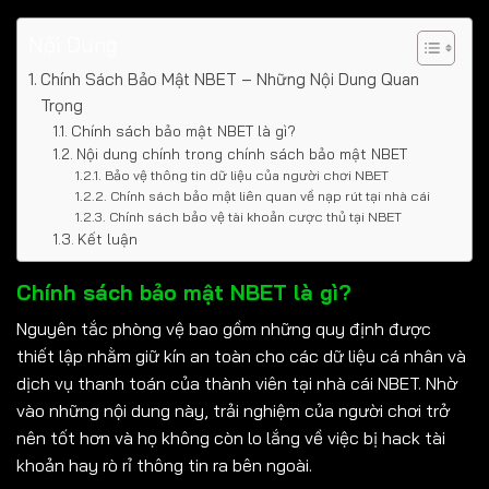
Nội Dung
Chính Sách Bảo Mật NBET – Những Nội Dung Quan
Trọng
Chính sách bảo mật NBET là gì?
Nội dung chính trong chính sách bảo mật NBET
Bảo vệ thông tin dữ liệu của người chơi NBET
Chính sách bảo mật liên quan về nạp rút tại nhà cái
Chính sách bảo vệ tài khoản cược thủ tại NBET
Kết luận
Chính sách bảo mật NBET là gì?
Nguyên tắc phòng vệ bao gồm những quy định được
thiết lập nhằm giữ kín an toàn cho các dữ liệu cá nhân và
dịch vụ thanh toán của thành viên tại nhà cái NBET. Nhờ
vào những nội dung này, trải nghiệm của người chơi trở
nên tốt hơn và họ không còn lo lắng về việc bị hack tài
khoản hay rò rỉ thông tin ra bên ngoài.