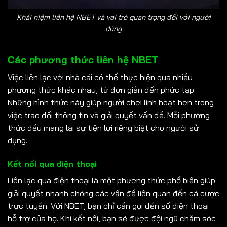
Khái niệm liên hệ NBET và vai trò quan trọng đối với người
dùng
Các phương thức liên hệ NBET
Việc liên lạc với nhà cái có thể thực hiện qua nhiều
phương thức khác nhau, từ đơn giản đến phức tạp.
Những hình thức này giúp người chơi linh hoạt hơn trong
việc trao đổi thông tin và giải quyết vấn đề. Mỗi phương
thức đều mang lại sự tiện lợi riêng biệt cho người sử
dụng.
Kết nối qua điện thoại
Liên lạc qua điện thoại là một phương thức phổ biến giúp
giải quyết nhanh chóng các vấn đề liên quan đến cá cược
trực tuyến. Với NBET, bạn chỉ cần gọi đến số điện thoại
hỗ trợ của họ. Khi kết nối, bạn sẽ được đội ngũ chăm sóc