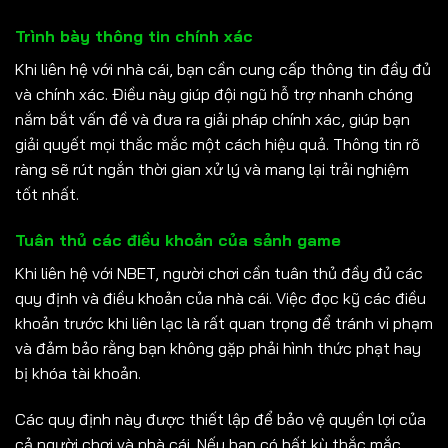
Trình bày thông tin chính xác
Khi liên hệ với nhà cái, bạn cần cung cấp thông tin đầy đủ
và chính xác. Điều này giúp đội ngũ hỗ trợ nhanh chóng
nắm bắt vấn đề và đưa ra giải pháp chính xác, giúp bạn
giải quyết mọi thắc mắc một cách hiệu quả. Thông tin rõ
ràng sẽ rút ngắn thời gian xử lý và mang lại trải nghiệm
tốt nhất.
Tuân thủ các điều khoản của sảnh game
Khi liên hệ với NBET, người chơi cần tuân thủ đầy đủ các
quy định và điều khoản của nhà cái. Việc đọc kỹ các điều
khoản trước khi liên lạc là rất quan trọng để tránh vi phạm
và đảm bảo rằng bạn không gặp phải hình thức phạt hay
bị khóa tài khoản.
Các quy định này được thiết lập để bảo vệ quyền lợi của
cả người chơi và nhà cái. Nếu bạn có bất kỳ thắc mắc