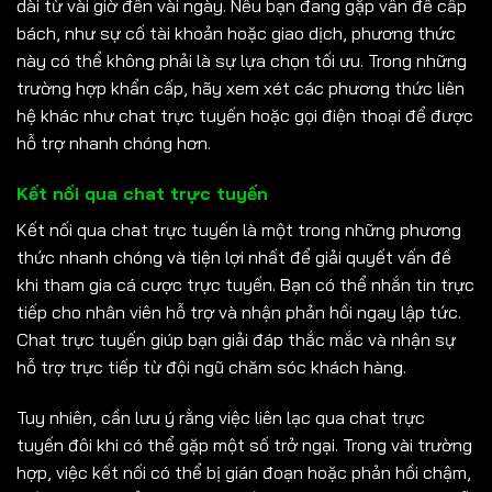
dài từ vài giờ đến vài ngày. Nếu bạn đang gặp vấn đề cấp
bách, như sự cố tài khoản hoặc giao dịch, phương thức
này có thể không phải là sự lựa chọn tối ưu. Trong những
trường hợp khẩn cấp, hãy xem xét các phương thức liên
hệ khác như chat trực tuyến hoặc gọi điện thoại để được
hỗ trợ nhanh chóng hơn.
Kết nối qua chat trực tuyến
Kết nối qua chat trực tuyến là một trong những phương
thức nhanh chóng và tiện lợi nhất để giải quyết vấn đề
khi tham gia cá cược trực tuyến. Bạn có thể nhắn tin trực
tiếp cho nhân viên hỗ trợ và nhận phản hồi ngay lập tức.
Chat trực tuyến giúp bạn giải đáp thắc mắc và nhận sự
hỗ trợ trực tiếp từ đội ngũ chăm sóc khách hàng.
Tuy nhiên, cần lưu ý rằng việc liên lạc qua chat trực
tuyến đôi khi có thể gặp một số trở ngại. Trong vài trường
hợp, việc kết nối có thể bị gián đoạn hoặc phản hồi chậm,