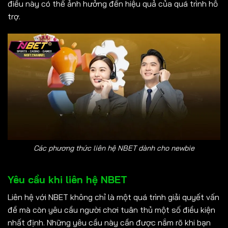
điều này có thể ảnh hưởng đến hiệu quả của quá trình hỗ
trợ.
Các phương thức liên hệ NBET dành cho newbie
Yêu cầu khi liên hệ NBET
Liên hệ với NBET không chỉ là một quá trình giải quyết vấn
đề mà còn yêu cầu người chơi tuân thủ một số điều kiện
nhất định. Những yêu cầu này cần được nắm rõ khi bạn