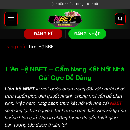
Bỏ
một hoặc nhiều dòng text hoặc hình ảnh
qua
nội
dung
ĐĂNG NHẬP
ĐĂNG KÍ
Trang chủ
-
Liên Hệ NBET
Liên Hệ NBET – Cẩm Nang Kết Nối Nhà
Cái Cực Dễ Dàng
Liên hệ NBET
là một bước quan trọng đối với người chơi
trực tuyến giúp giải quyết nhanh chóng mọi vấn đề phát
sinh. Việc nắm vững cách thức kết nối với nhà cái
NBET
sẽ mang lại trải nghiệm tốt hơn và đảm bảo việc xử lý tình
huống hiệu quả. Đây là những thông tin cần thiết giúp
bạn tương tác được thuận lợi.