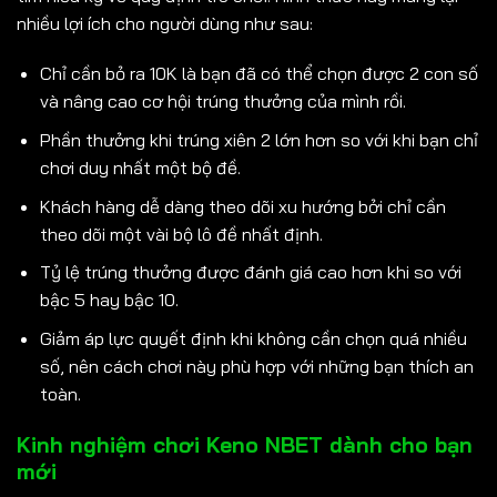
nhiều lợi ích cho người dùng như sau:
Chỉ cần bỏ ra 10K là bạn đã có thể chọn được 2 con số
và nâng cao cơ hội trúng thưởng của mình rồi.
Phần thưởng khi trúng xiên 2 lớn hơn so với khi bạn chỉ
chơi duy nhất một bộ đề.
Khách hàng dễ dàng theo dõi xu hướng bởi chỉ cần
theo dõi một vài bộ lô đề nhất định.
Tỷ lệ trúng thưởng được đánh giá cao hơn khi so với
bậc 5 hay bậc 10.
Giảm áp lực quyết định khi không cần chọn quá nhiều
số, nên cách chơi này phù hợp với những bạn thích an
toàn.
Kinh nghiệm chơi Keno NBET dành cho bạn
mới