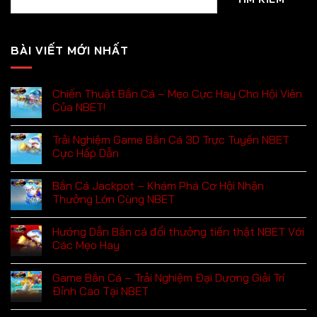
BÀI VIẾT MỚI NHẤT
Chiến Thuật Bắn Cá – Mẹo Cực Hay Cho Hội Viên
Của NBET!
Trải Nghiệm Game Bắn Cá 3D Trực Tuyến NBET
Cực Hấp Dẫn
Bắn Cá Jackpot – Khám Phá Cơ Hội Nhận
Thưởng Lớn Cùng NBET
Hướng Dẫn Bắn cá đổi thưởng tiền thật NBET Với
Các Mẹo Hay
Game Bắn Cá – Trải Nghiệm Đại Dương Giải Trí
Đỉnh Cao Tại NBET