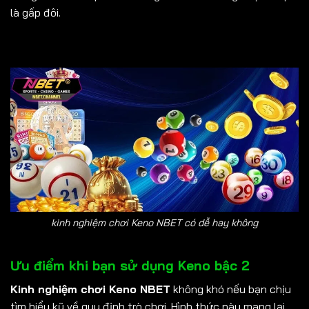
là gấp đôi.
kinh nghiệm chơi Keno NBET có dễ hay không
Ưu điểm khi bạn sử dụng Keno bậc 2
Kinh nghiệm chơi Keno NBET
không khó nếu bạn chịu
tìm hiểu kỹ về quy định trò chơi. Hình thức này mang lại