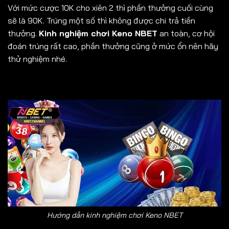
Với mức cược 10K cho xiên 2 thì phần thưởng cuối cùng
sẽ là 90K. Trúng một số thì không được chi trả tiền
thưởng.
Kinh nghiệm chơi Keno NBET
an toàn, cơ hội
đoán trúng rất cao, phần thưởng cũng ở mức ổn nên hãy
thử nghiệm nhé.
Hướng dẫn kinh nghiệm chơi Keno NBET