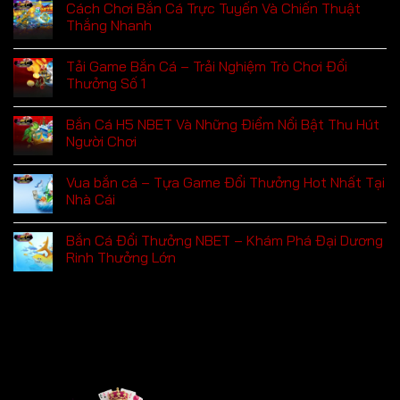
Cách Chơi Bắn Cá Trực Tuyến Và Chiến Thuật
Thắng Nhanh
Tải Game Bắn Cá – Trải Nghiệm Trò Chơi Đổi
Thưởng Số 1
Bắn Cá H5 NBET Và Những Điểm Nổi Bật Thu Hút
Người Chơi
Vua bắn cá – Tựa Game Đổi Thưởng Hot Nhất Tại
Nhà Cái
Bắn Cá Đổi Thưởng NBET – Khám Phá Đại Dương
Rinh Thưởng Lớn