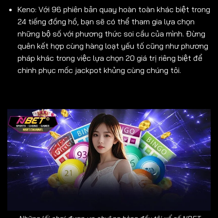
Keno: Với 96 phiên bản quay hoàn toàn khác biệt trong
24 tiếng đồng hồ, bạn sẽ có thể tham gia lựa chọn
những bộ số với phương thức soi cầu của mình. Đừng
quên kết hợp cùng hàng loạt yếu tố cũng như phương
pháp khác trong việc lựa chọn 20 giá trị riêng biệt để
chinh phục mốc jackpot khủng cùng chúng tôi.