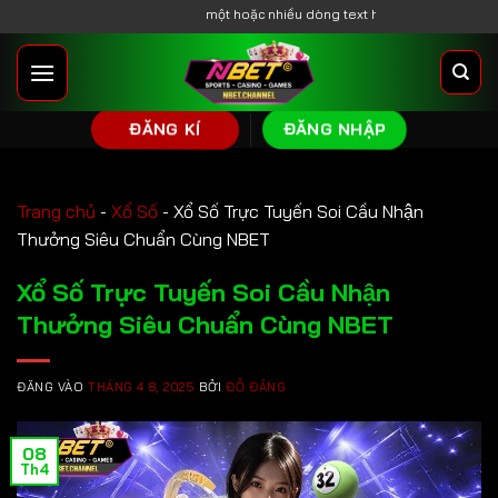
Bỏ
một hoặc nhiều dòng text hoặc hình ảnh
qua
nội
dung
ĐĂNG NHẬP
ĐĂNG KÍ
Trang chủ
-
Xổ Số
-
Xổ Số Trực Tuyến Soi Cầu Nhận
Thưởng Siêu Chuẩn Cùng NBET
Xổ Số Trực Tuyến Soi Cầu Nhận
Thưởng Siêu Chuẩn Cùng NBET
ĐĂNG VÀO
THÁNG 4 8, 2025
BỞI
ĐỖ ĐẢNG
08
Th4